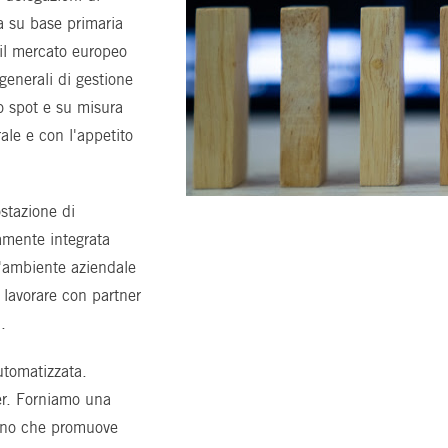
a su base primaria
 il mercato europeo
generali di gestione
o spot e su misura
ale e con l'appetito
stazione di
tamente integrata
'ambiente aziendale
i lavorare con partner
.
utomatizzata.
ner. Forniamo una
mano che promuove